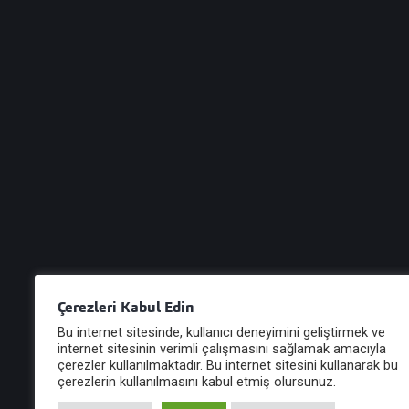
Açık Ceza İnfaz Kurumlarına
Ayrılma Yönetmeliğinde
Değişiklik Yapılmasına Dair
Yönetmelik
YÖNETMELİK Adalet Bakanlığından: AÇIK CEZA İNFAZ
KURUMLARINA AYRILMA YÖNETMELİĞİNDE
DEĞİŞİKLİK YAPILMASINA DAİR YÖNETMELİK MADDE
1 – 2/9/201...
22 Şub, 2021
Çerezleri Kabul Edin
Bu internet sitesinde, kullanıcı deneyimini geliştirmek ve
internet sitesinin verimli çalışmasını sağlamak amacıyla
çerezler kullanılmaktadır. Bu internet sitesini kullanarak bu
çerezlerin kullanılmasını kabul etmiş olursunuz.