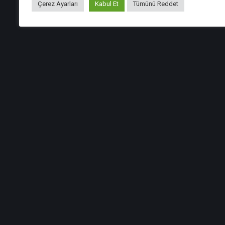
Çerez Ayarları
Kabul Et
Tümünü Reddet
Haberler
Muhtasar ve Prim Hizmet
Beyannamesi Genel Tebliği
(Sıra No: 1)
TEBLİĞ Maliye Bakanlığı (Gelir İdaresi Başkanlığı)’ndan:
MUHTASAR VE PRİM HİZMET BEYANNAMESİ GENEL
TEBLİĞİ (SIRA NO: 1) BİRİNCİ BÖLÜM Amaç,...
22 Şub, 2021