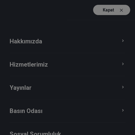
Kapat
TR
EN
Hakkımızda
Yayınlar
Basın Odası
Hizmetlerimiz
Haberler
Yayınlar
Basın Odası
Sosyal Sorumluluk