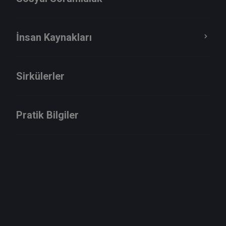
İnsan Kaynakları
Sirkülerler
Merkez Ofis
Pratik Bilgiler
Adres
Spine Tower Maslak Mah. Saat Sok. No: 5 Kat: 25-26-28
Sarıyer 34485 - İstanbul
Telefon
444 9 475
Telefon
+90 (212) 285 0150