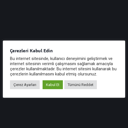
Kroki Görüntüle
Haritayı Görüntüle
Çerezleri Kabul Edin
Bu internet sitesinde, kullanıcı deneyimini geliştirmek ve
internet sitesinin verimli çalışmasını sağlamak amacıyla
İzmir Ofisi
çerezler kullanılmaktadır. Bu internet sitesini kullanarak bu
çerezlerin kullanılmasını kabul etmiş olursunuz.
Adres
Çerez Ayarları
Kabul Et
Tümünü Reddet
Kültür Mah. Atatürk Cad. Ekim Pasajı No:174/1 Kapı No: 9
Konak / İzmir
Telefon
+90 (232) 421 2134
Faks
+90 (232) 421 2187