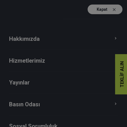
Kapat
TR
EN
Hakkımızda
Hizmetlerimiz
TEKLIF ALIN
Yayınlar
Anasayfa
İletişim
Basın Odası
Sosyal Sorumluluk