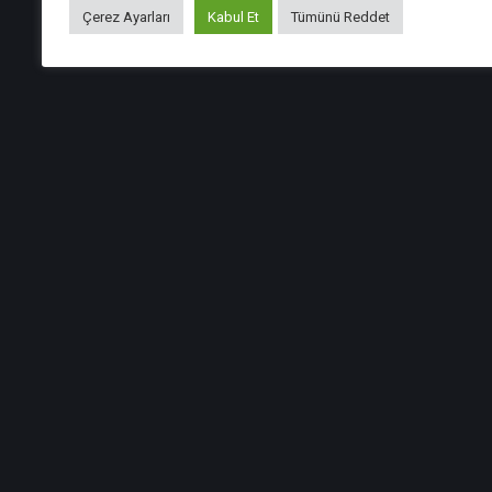
Gayrimenkul Yatırım
Çerez Ayarları
Kabul Et
Tümünü Reddet
Ortaklıklarına İlişkin Esaslar
Tebliği (III-48.1)’nde Değişiklik
Yapılmasına Dair Tebliğ (III-
48.1b)
TEBLİĞ Sermaye Piyasası Kurulundan: GAYRİMENKUL
YATIRIM ORTAKLIKLARINA İLİŞKİN ESASLAR TEBLİĞİ
(III-48.1)’NDE DEĞİŞİKLİK YAPILMASINA DAİR TE...
22 Şub, 2021