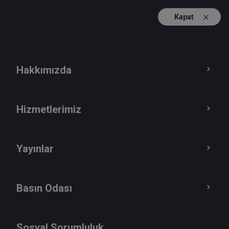
Kapat
TR
EN
Hakkımızda
Yayınlar
Basın Odası
Hizmetlerimiz
Haberler
Yayınlar
Basın Odası
Sosyal Sorumluluk