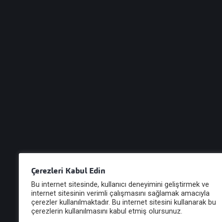
55.1c)
TEBLİĞ Sermaye Piyasası Kurulundan: PORTFÖY
YÖNETİM ŞİRKETLERİ VE BU ŞİRKETLERİN
FAALİYETLERİNE İLİŞKİN ESASLAR TEBLİĞİ (III-
55.1)’NDE DEĞİŞİ...
22 Şub, 2021
Çerezleri Kabul Edin
Bu internet sitesinde, kullanıcı deneyimini geliştirmek ve
internet sitesinin verimli çalışmasını sağlamak amacıyla
çerezler kullanılmaktadır. Bu internet sitesini kullanarak bu
Haberler
çerezlerin kullanılmasını kabul etmiş olursunuz.