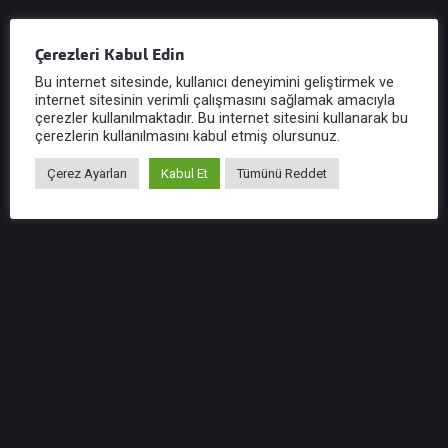
Çerezleri Kabul Edin
Bu internet sitesinde, kullanıcı deneyimini geliştirmek ve
internet sitesinin verimli çalışmasını sağlamak amacıyla
çerezler kullanılmaktadır. Bu internet sitesini kullanarak bu
çerezlerin kullanılmasını kabul etmiş olursunuz.
Çerez Ayarları
Kabul Et
Tümünü Reddet
Cemil KASSAS
SMMM, Sorumlu Denetçi
Devamı
Bizi Takip Edin