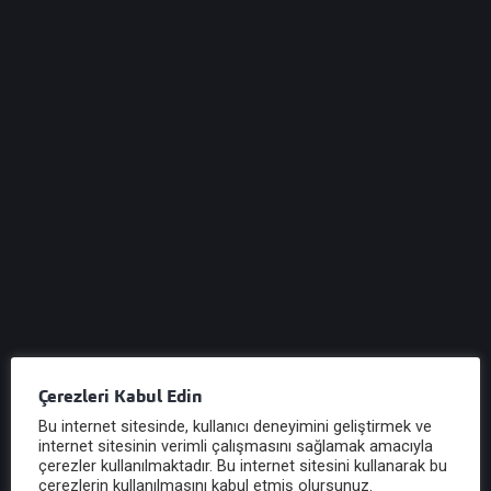
E-posta
gureliymm@hs02.kep.tr
Kurumsal
Başkanın Mesajı
Güreli Hakkında
Ofislerimiz
Uluslararası Ağımız
Çerezleri Kabul Edin
Bu internet sitesinde, kullanıcı deneyimini geliştirmek ve
internet sitesinin verimli çalışmasını sağlamak amacıyla
çerezler kullanılmaktadır. Bu internet sitesini kullanarak bu
çerezlerin kullanılmasını kabul etmiş olursunuz.