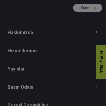
Kapat
TR
EN
Hakkımızda
Hizmetlerimiz
TEKLIF ALIN
Yayınlar
Basın Odası
Seminerler
Sosyal Sorumluluk