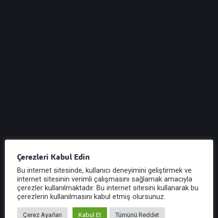
Diğer Yazılar
Çerezleri Kabul Edin
Bu internet sitesinde, kullanıcı deneyimini geliştirmek ve
internet sitesinin verimli çalışmasını sağlamak amacıyla
çerezler kullanılmaktadır. Bu internet sitesini kullanarak bu
çerezlerin kullanılmasını kabul etmiş olursunuz.
Seminerler
Se
Çerez Ayarları
Kabul Et
Tümünü Reddet