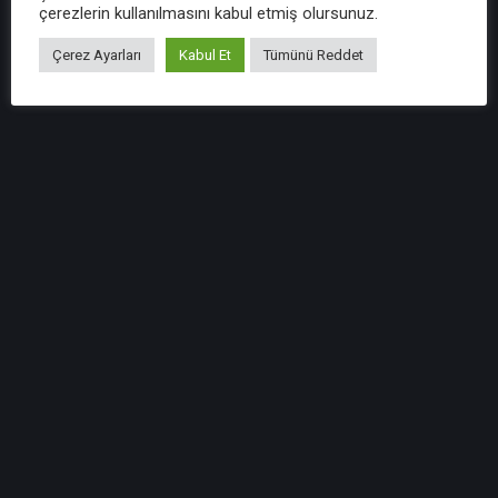
çerezlerin kullanılmasını kabul etmiş olursunuz.
Çerez Ayarları
Kabul Et
Tümünü Reddet
Vergi Sirkuleri 2016/78 – Düzelteme : 6728
Sayılı Kanun İle Sat-Geri Kirala İşlemlerinde
Katma Değer Vergisi’ne İlişkin Yapılan
Düzenlemeler
VERGİ SİRKÜLERİ SİRKÜLER TARİHİ : 14.10.2016
SİRKÜLER NO : 2016/78 - Düzeltme 6728 SAYILI
KANUN İLE SAT-GERİ KİRALA İŞLEMLERİNDE KA...
Sirküyü İncele
Vergi Sirkuleri 2016/77 : Yatırımlarda Devlet
Yardımları Hakkında Kararda Değişiklik
Yapılmıştır
VERGİ SİRKÜLERİ SİRKÜLER TARİHİ : 07.10.2016