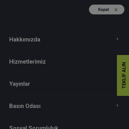
Kapat
TR
EN
Hakkımızda
Hizmetlerimiz
TEKLIF ALIN
Yayınlar
Basın Odası
Haberler
Sosyal Sorumluluk