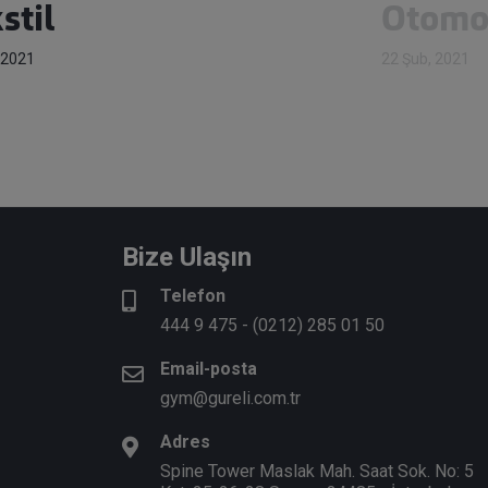
stil
Otomo
 2021
22 Şub, 2021
Bize Ulaşın
Telefon
444 9 475
-
(0212) 285 01 50
Email-posta
gym@gureli.com.tr
Adres
Spine Tower Maslak Mah. Saat Sok. No: 5