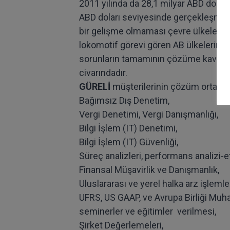
2011 yılında da 28,1 milyar ABD doları 
ABD doları seviyesinde gerçekleşmiştir
bir gelişme olmaması çevre ülkelerde 
lokomotif görevi gören AB ülkelerinin
sorunların tamamının çözüme kavuşma
civarındadır.
GÜRELİ
müşterilerinin çözüm ortağı o
Bağımsız Dış Denetim,
Vergi Denetimi, Vergi Danışmanlığı,
Bilgi İşlem (IT) Denetimi,
Bilgi İşlem (IT) Güvenliği,
Süreç analizleri, performans analizi-et
Finansal Müşavirlik ve Danışmanlık,
Uluslararası ve yerel halka arz işlemler
UFRS, US GAAP, ve Avrupa Birliği Muhase
seminerler ve eğitimler verilmesi,
Şirket Değerlemeleri,