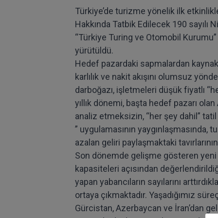
Türkiye’de turizme yönelik ilk etkinli
Hakkında Tatbik Edilecek 190 sayılı 
“Türkiye Turing ve Otomobil Kurumu” ad
yürütüldü.
Hedef pazardaki sapmalardan kaynaklan
karlılık ve nakit akışını olumsuz yön
darboğazı, işletmeleri düşük fiyatlı “
yıllık dönemi, başta hedef pazarı ol
analiz etmeksizin, “her şey dahil” tat
” uygulamasının yaygınlaşmasında, turis
azalan geliri paylaşmaktaki tavırlarının
Son dönemde gelişme gösteren yeni paz
kapasiteleri açısından değerlendirildiğ
yapan yabancıların sayılarını arttırdıkl
ortaya çıkmaktadır. Yaşadığımız süreç
Gürcistan, Azerbaycan ve İran’dan gele