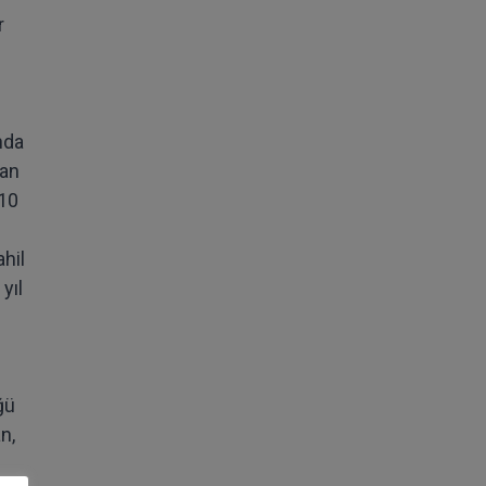
r
nda
man
 10
hil
yıl
ğü
n,