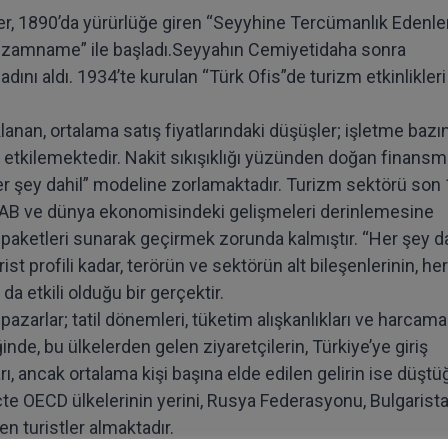
kler, 1890’da yürürlüğe giren “Seyyhine Tercümanlık Edenle
Nizamname” ile başladı.Seyyahın Cemiyetidaha sonra
ını aldı. 1934’te kurulan “Türk Ofis”de turizm etkinlikleri
an, ortalama satış fiyatlarındaki düşüşler; işletme bazı
de etkilemektedir. Nakit sıkışıklığı yüzünden doğan finans
her şey dahil” modeline zorlamaktadır. Turizm sektörü son
an AB ve dünya ekonomisindeki gelişmeleri derinlemesine
il paketleri sunarak geçirmek zorunda kalmıştır. “Her şey da
t profili kadar, terörün ve sektörün alt bileşenlerinin, her 
 da etkili olduğu bir gerçektir.
arlar; tatil dönemleri, tüketim alışkanlıkları ve harcama
inde, bu ülkelerden gelen ziyaretçilerin, Türkiye’ye giriş
arı, ancak ortalama kişi başına elde edilen gelirin ise düştü
te OECD ülkelerinin yerini, Rusya Federasyonu, Bulgarista
n turistler almaktadır.