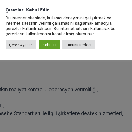
turizm geliri elde edilirken, bu tutar 2012 yılında 29,4 mily
. Bu iki yıl arasında beklenen gelir düzeyinde gözle görü
Çerezleri Kabul Edin
yaşanan olaylara, ekonomik koşulların ağırlığına ve
Bu internet sitesinde, kullanıcı deneyimini geliştirmek ve
internet sitesinin verimli çalışmasını sağlamak amacıyla
 durgunluğuna bağlanmıştır. 2013 yılında da bahsedilen
çerezler kullanılmaktadır. Bu internet sitesini kullanarak bu
masından ötürü beklenen gelir 28-30 milyar ABD doları
çerezlerin kullanılmasını kabul etmiş olursunuz.
Çerez Ayarları
Kabul Et
Tümünü Reddet
larak aşağıdaki temel hizmetleri sunmaktadır.
kin maliyet kontrolü, operasyon verimliliği,
i,
be Standartları ile ilgili şirketlere destek hizmetleri,