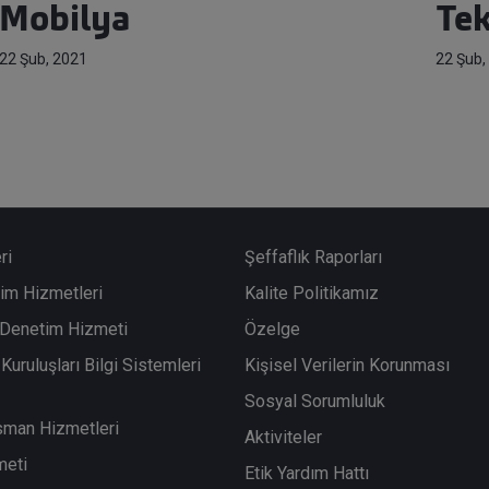
Mobilya
Tek
22 Şub, 2021
22 Şub,
ri
Şeffaflık Raporları
im Hizmetleri
Kalite Politikamız
i Denetim Hizmeti
Özelge
Kuruluşları Bilgi Sistemleri
Kişisel Verilerin Korunması
Sosyal Sorumluluk
sman Hizmetleri
Aktiviteler
meti
Etik Yardım Hattı