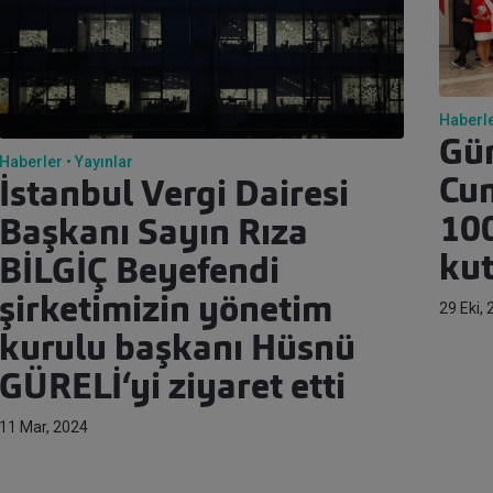
Haberl
Gür
Haberler
Yayınlar
Cu
İstanbul Vergi Dairesi
100
Başkanı Sayın Rıza
kut
BİLGİÇ Beyefendi
şirketimizin yönetim
29 Eki,
kurulu başkanı Hüsnü
GÜRELİ‘yi ziyaret etti
11 Mar, 2024