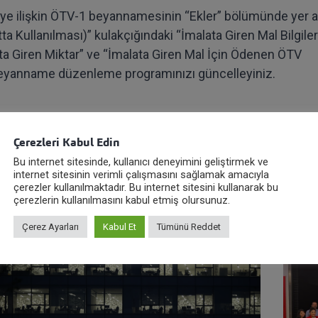
teye ilişkin ÖTV-1 beyannamesinin “Ekler” bölümünde yer a
ta Kullanılması)” kulakçığındaki “İmalata Giren Mal Bilgiler
ta Giren Miktar” ve “İmalata Giren Mal İçin Ödenen ÖTV
n beyanname düzenleme programınızı güncelleyiniz.
Çerezleri Kabul Edin
Bu internet sitesinde, kullanıcı deneyimini geliştirmek ve
internet sitesinin verimli çalışmasını sağlamak amacıyla
çerezler kullanılmaktadır. Bu internet sitesini kullanarak bu
çerezlerin kullanılmasını kabul etmiş olursunuz.
Çerez Ayarları
Kabul Et
Tümünü Reddet