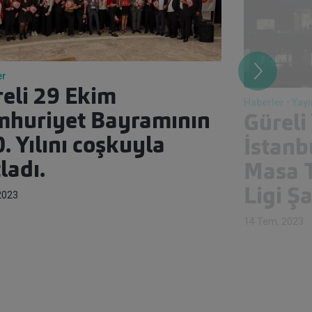
er
eli 29 Ekim
Haberler
Yayı
mhuriyet Bayramının
Güreli
. Yılını coşkuyla
İstanb
ladı.
Masa T
Ligi Ş
 2023
14 Tem, 2023