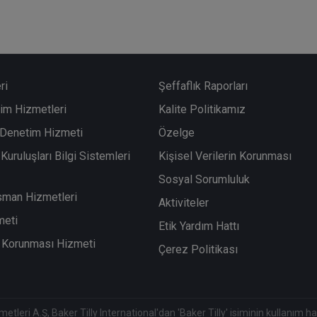
ri
Şeffaflık Raporları
im Hizmetleri
Kalite Politikamız
i Denetim Hizmeti
Özelge
Kuruluşları Bilgi Sistemleri
Kişisel Verilerin Korunması
Sosyal Sorumluluk
sman Hizmetleri
Aktiviteler
meti
Etik Yardım Hattı
in Korunması Hizmeti
Çerez Politikası
eri A.Ş, Baker Tilly International'dan 'Baker Tilly' isiminin kullanım hakkı