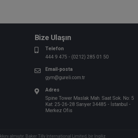
Bize Ulaşın
Telefon
444 9 475
-
(0212) 285 01 50
Email-posta
gym@gureli.com.tr
Adres
Spine Tower Maslak Mah. Saat Sok. No: 5
Kat: 25-26-28 Sarıyer 34485 - İstanbul -
Merkez Ofis
nı almıştır. Baker Tilly International Limited, bir İngiliz