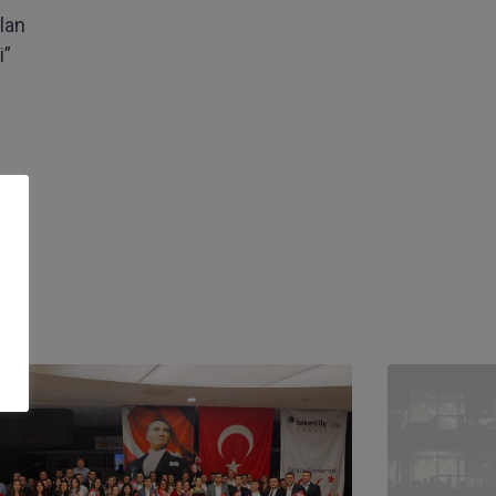
lan
i”