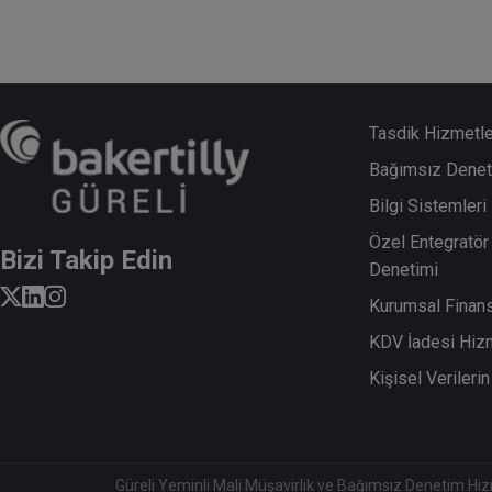
Tasdik Hizmetle
Bağımsız Denet
Bilgi Sistemler
Özel Entegratör 
Bizi Takip Edin
Denetimi
Kurumsal Finan
KDV İadesi Hiz
Kişisel Veriler
Güreli Yeminli Mali Müşavirlik ve Bağımsız Denetim Hizmetl