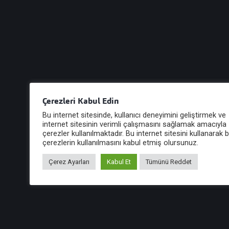
Çerezleri Kabul Edin
Bu internet sitesinde, kullanıcı deneyimini geliştirmek ve
Duyurular
Yayınlar
internet sitesinin verimli çalışmasını sağlamak amacıyla
Önemli Duyuru ! 2025/1 :
çerezler kullanılmaktadır. Bu internet sitesini kullanarak 
çerezlerin kullanılmasını kabul etmiş olursunuz.
SEDDK Denetimlerinde
Yetkilendirildik!
Çerez Ayarları
Kabul Et
Tümünü Reddet
Önemli Duyuru: Sigortacılık ve Özel Emeklilik Düzenleme
ve Denetleme Kurumu (SEDDK) Denetimlerinde
Yetkilendirildik! Güreli Yeminli Mali Mü...
19 Şub, 2025