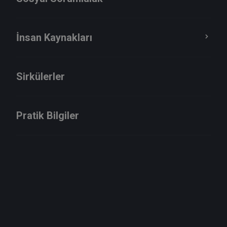
SİTEMİZDE YAYIMLANMIŞTIR
“193 sayılı Gelir Vergisi Kanununun 75’inci maddesinin
İnsan Kaynakları
ikinci fıkrasında sıralanan menkul sermaye iratlarının
kaynağını oluşturan her bir menkul kıyme...
14 May, 2026
Sirkülerler
Pratik Bilgiler
Duyurular
Öne Çıkan
Bakertilly Güreli, PCAOB’ye