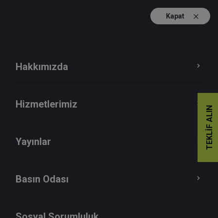
Kapat
TR
EN
Hakkımızda
Hizmetlerimiz
TEKLIF ALIN
Yayınlar
Basın Odası
Endüstri
Sosyal Sorumluluk