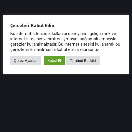
Diğer Yazılar
Çerezleri Kabul Edin
Bu internet sitesinde, kullanıcı deneyimini geliştirmek ve
internet sitesinin verimli çalışmasını sağlamak amacıyla
çerezler kullanılmaktadır. Bu internet sitesini kullanarak bu
çerezlerin kullanılmasını kabul etmiş olursunuz.
Sektörler
Üretim
Se
Plastik
M
Çerez Ayarları
Kabul Et
Tümünü Reddet
22 Şub, 2021
22