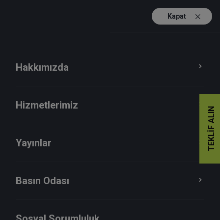
Kapat
TR
EN
Hakkımızda
Hizmetlerimiz
TEKLIF ALIN
Yayınlar
Basın Odası
Finansal Hizmetler
Sosyal Sorumluluk