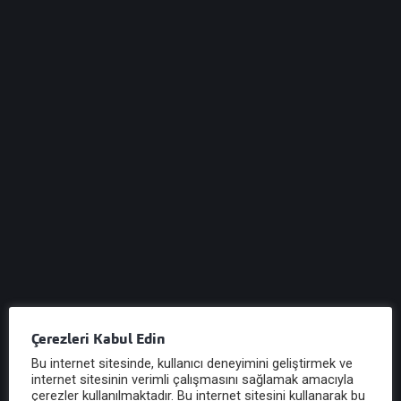
Vergi Sirküleri 2014/35 :Yayımlanan 437,438
ve 439 Seri Nolu VUK Genel Tebliğileri İle
Birdizi Değişiklikler Yapılmıştır
Vergi Sirküleri 2014/35 :Yayımlanan 437,438 ve 439
Seri Nolu VUK Genel Tebliğileri İle Birdizi Değişiklikler
Yapılmıştır VERGİ SİRKÜLERİ VERGİ S...
Sirküyü İncele
Vergi Sirküleri 2014/34 : İmalatta Kullanılan
Mallar İçin Erken Teminat Çözümüne İlişkin 34
Seri Nolu ÖTV Genel Tebliğ Yayımlanmıştır
Vergi Sirküleri 2014/34 : İmalatta Kullanılan Mallar İçin
Erken Teminat Çözümüne İlişkin 34 Seri Nolu ÖTV
Genel Tebliğ Yayımlanmıştır VERGİ SİRKÜLE...
Çerezleri Kabul Edin
Sirküyü İncele
Bu internet sitesinde, kullanıcı deneyimini geliştirmek ve
internet sitesinin verimli çalışmasını sağlamak amacıyla
çerezler kullanılmaktadır. Bu internet sitesini kullanarak bu