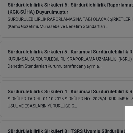
Sürdürülebilirlik Sirküleri 6 : Sürdürülebilirlik Raporla
(KGK-SÜHA) Duyurulmuştur
SÜRDÜRÜLEBİLİRLİK RAPORLAMASINA TABİ OLACAK ŞİRKETLER 
(Kamu Gözetimi, Muhasebe ve Denetim Standartları ...
Sürdürülebilirlik Sirküleri 5 : Kurumsal Sürdürülebilirl
KURUMSAL SÜRDÜRÜLEBİLİRLİK RAPORLAMA UZMANLIĞI (KSRU) S
Denetim Standartları Kurumu tarafından yayımla...
Sürdürülebilirlik Sirküleri 4 : Kurumsal Sürdürülebilirli
SİRKÜLER TARİHİ : 01.10.2025 SİRKÜLER NO : 2025/4 KURUMSA
USUL VE ESASLARIN YÜRÜRLÜĞE G...
Sürdürülebilirlik Sirküleri 3 : TSRS Uyumlu Sürdürülebili