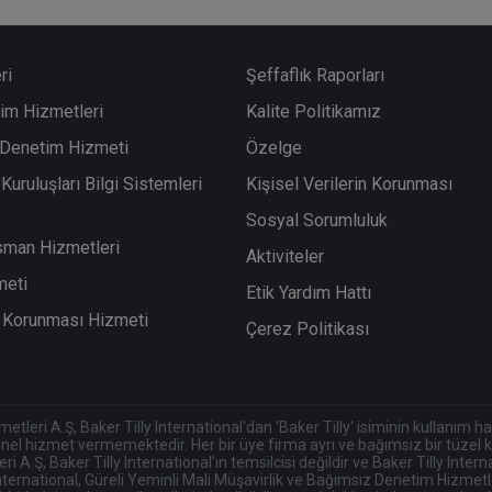
ri
Şeffaflık Raporları
im Hizmetleri
Kalite Politikamız
i Denetim Hizmeti
Özelge
Kuruluşları Bilgi Sistemleri
Kişisel Verilerin Korunması
Sosyal Sorumluluk
sman Hizmetleri
Aktiviteler
meti
Etik Yardım Hattı
in Korunması Hizmeti
Çerez Politikası
eri A.Ş, Baker Tilly International'dan 'Baker Tilly' isiminin kullanım hakkı
onel hizmet vermemektedir. Her bir üye firma ayrı ve bağımsız bir tüzel kiş
A.Ş, Baker Tilly International’ın temsilcisi değildir ve Baker Tilly Inter
ernational, Güreli Yeminli Mali Müşavirlik ve Bağımsız Denetim Hizmetler