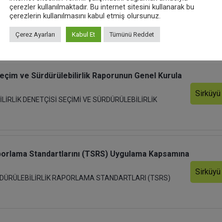
çerezler kullanılmaktadır. Bu internet sitesini kullanarak bu
Sirküyü
çerezlerin kullanılmasını kabul etmiş olursunuz.
UMLU SÜRDÜRÜLEBİLİRLİK RAPORLARININ YAYINLANMA
Çerez Ayarları
Kabul Et
Tümünü Reddet
i Seçim ve Sürdürülebilirlik Raporunun Genel Kurula
Sirküyü
BİLİRLİK DENETÇİSİ SEÇİMİ VE SÜRDÜRÜLEBİLİRLİK
k Raporlama Standartlarını (TSRS) Uygulama Kapsamına
Sirküyü
 SÜRDÜRÜLEBİLİRLİK RAPORLAMA STANDARTLARI (TSRS)