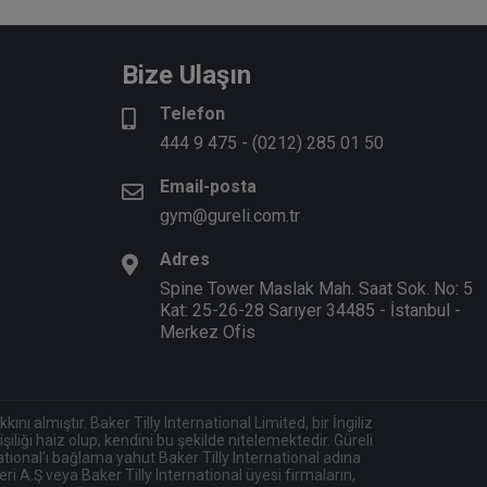
Bize Ulaşın
Telefon
444 9 475
-
(0212) 285 01 50
Email-posta
gym@gureli.com.tr
Adres
Spine Tower Maslak Mah. Saat Sok. No: 5
Kat: 25-26-28 Sarıyer 34485 - İstanbul -
Merkez Ofis
nı almıştır. Baker Tilly International Limited, bir İngiliz
iliği haiz olup, kendini bu şekilde nitelemektedir. Güreli
national’ı bağlama yahut Baker Tilly International adına
i A.Ş veya Baker Tilly International üyesi firmaların,