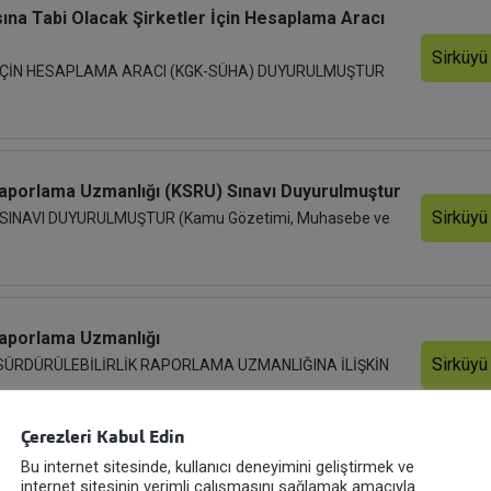
masına Tabi Olacak Şirketler İçin Hesaplama Aracı
Sirküyü
İÇİN HESAPLAMA ARACI (KGK-SÜHA) DUYURULMUŞTUR
ik Raporlama Uzmanlığı (KSRU) Sınavı Duyurulmuştur
Sirküyü
INAVI DUYURULMUŞTUR (Kamu Gözetimi, Muhasebe ve
k Raporlama Uzmanlığı
Sirküyü
L SÜRDÜRÜLEBİLİRLİK RAPORLAMA UZMANLIĞINA İLİŞKİN
Çerezleri Kabul Edin
Bu internet sitesinde, kullanıcı deneyimini geliştirmek ve
rlik Raporlarının Yayınlanma Sürelerinin Uzatılmasına
internet sitesinin verimli çalışmasını sağlamak amacıyla