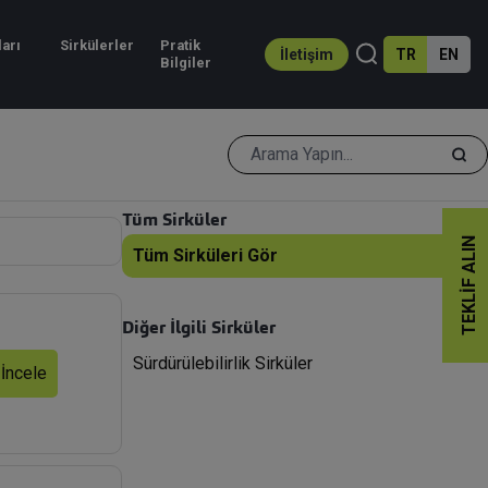
İletişim
TR
EN
al
İnsan Kaynakları
Sirkülerler
Prati
mluluk
Bilgi
Tüm Sirküler
TEKLIF ALIN
Tüm Sirküleri Gör
Diğer İlgili Sirküler
Sürdürülebilirlik Sirküler
 İncele