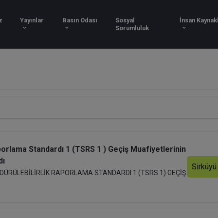
Hizmetlerimiz
Yayınlar
Basın Odası
Sosy
Soru
Raporlama Standardı 1 (TSRS 1 ) Geçiş Muafiyetlerinin
dı
Sirküyü
SÜRDÜRÜLEBİLİRLİK RAPORLAMA STANDARDI 1 (TSRS 1) GEÇİŞ