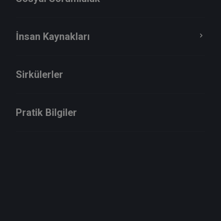
VERGİ SİRKÜLERİ SİRKÜLER TARİHİ : 28.12.2018
SİRKÜLER NO : 2018/122 ÖTV (I) SAYILI LISTE
İnsan Kaynakları
UYGULAMA GENEL TEBLIĞINDE DEĞİŞİKLİKLER
YAPILMIŞTIR ...
Sirküyü İncele
Sirkülerler
Vergi Sirküleri 121 : 7143 Sayılı Vergi Barışı
Pratik Bilgiler
Kanununu Kapsamındaki Ödemelere İlave
Süre Getirilmis, Ödemeleri Aksatıp
Yapılandırmayı İhlal Edenlere Yeni İmkan
Verilmiştir.
VERGİ SİRKÜLERİ SİRKÜLER TARİHİ : 28.12.2018
SİRKÜLER NO : 2018/121 7143 SAYILI VERGİ BARIŞI
KANUNUNU KAPSAMINDAKİ ÖDEMELERE İLAVE SÜRE
GETİRİL...