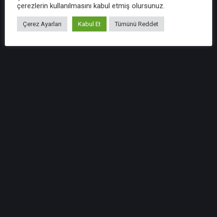
çerezlerin kullanılmasını kabul etmiş olursunuz.
Çerez Ayarları
Kabul Et
Tümünü Reddet
Vergi Sirküleri 98 : İhracat Bedellerinin Yurda
Getirilmesine İlişkin Tebliğ Yayımlanmıştır
VERGİ SİRKÜLERİ SİRKÜLER TARİHİ : 04.09.2018
SİRKÜLER NO : 2018/98 IHRACAT BEDELLERININ
YURDA GETIRILMESINE ILIŞKIN TEBLIĞ
YAYIMLANMIŞTIR ...
Sirküyü İncele
Vergi Sirküleri 97 : Yayımlanan
Cumhurbaşkanı Kararı İle 4691 Sayılı Teknoloji
Geliştirme Bölgeleri Kanununa İlişkin
Yayımlanmış Bakanlar Kurulu Kararında
Değişiklik Yapılmıştır.
VERGİ SİRKÜLERİ SİRKÜLER TARİHİ : 03.09.2018