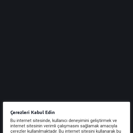
Yayımlanmıştır.
VERGİ SİRKÜLERİ SİRKÜLER TARİHİ : 06.09.2018
SİRKÜLER NO : 2018/100 ÖZEL ESASLARA TABİ
MÜKELLEFLERİN KDV MATRAH ARTIMI İLE GENEL
ESASLARA D...
Sirküyü İncele
Vergi Sirküleri 99 : Kamu Alacaklarına
Uygulanan Gecikme Zammı Oranı Aylık Yüzde
2’ye Çıkarılmıştır.
VERGİ SİRKÜLERİ SİRKÜLER TARİHİ : 05.09.2018
SİRKÜLER NO : 2018/99 KAMU ALACAKLARINA
UYGULANAN GECİKME ZAMMI ORANI AYLIK YÜZDE
Çerezleri Kabul Edin
2’YE ÇIKARI...
Bu internet sitesinde, kullanıcı deneyimini geliştirmek ve
Sirküyü İncele
internet sitesinin verimli çalışmasını sağlamak amacıyla
çerezler kullanılmaktadır. Bu internet sitesini kullanarak bu