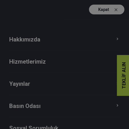
Kapat
TR
EN
İftar Organizasyonu
Hakkımızda
Hizmetlerimiz
TEKLIF ALIN
IK Personel Motivasyon Aktiviteleri 2013 Yılı
İftar Organizasyonu
Yayınlar
Baker Tilly Güreli çalışanları,25.07.2013 Perşembe
günü Etiler Tatlıses Restoran'da İnsan Kaynakları
tarafından düzenlenen iftar yemeği organizasyonun...
Basın Odası
IK Personel Motivasyon Aktiviteleri 2012 Yılı
Sosyal Sorumluluk