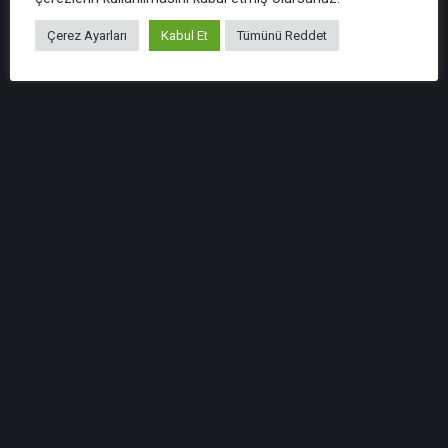
Çerez Ayarları
Kabul Et
Tümünü Reddet
Bizi Takip Edin
Tasdik Hizmetleri
Bağımsız Denetim Hizmetleri
Bilgi Sistemleri Denetim Hizmeti
Özel Entegratör Kuruluşları Bilgi Sistemleri Denetimi
Kurumsal Finansman Hizmetleri
KDV İadesi Hizmeti