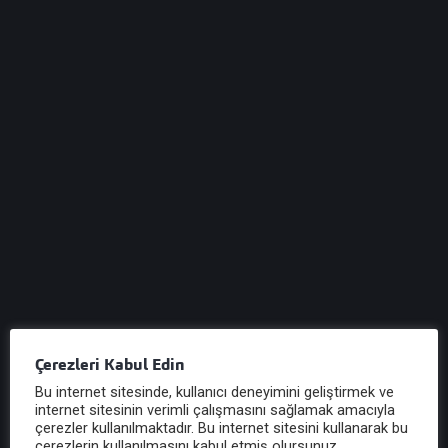
IK Personel Motivasyon Aktiviteleri 2008 Yılı
İftar Organizasyonu
IK Personel Motivasyon Aktiviteleri – 2008 Yılı İftar
Organizasyonu [gallery link="file" columns="4"
ids="1846,1847,1848"]...
Tüm Aktiviteler
Tüm Aktiviteleri Gör
Diğer İlgili Aktiviteler
Çerezleri Kabul Edin
İftar Organizasyonu
Bu internet sitesinde, kullanıcı deneyimini geliştirmek ve
internet sitesinin verimli çalışmasını sağlamak amacıyla
çerezler kullanılmaktadır. Bu internet sitesini kullanarak bu
çerezlerin kullanılmasını kabul etmiş olursunuz.