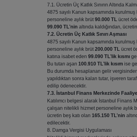
7.1. Ücretin Üç Katlık Sınırın Altında Kalm
4875 sayılı Kanun kapsamında kurulmuş bir
personeline aylık brüt
90.000 TL
ücret öde
99.090 TL’nin
altında kaldığından, ücretin
7.2. Ücretin Üç Katlık Sınırı Aşması
4875 sayılı Kanun kapsamında kurulmuş bir
personeline aylık brüt
200.000 TL
ücret öd
katına isabet eden
99.090 TL’lik kısmı
gel
Bu tutarı aşan
100.910 TL’lik kısım
ise ge
Bu durumda hesaplanan gelir vergisinden,
yapıldıktan sonra kalan tutar, işveren t
edilip ödenecektir.
7.3. İstanbul Finans Merkezinde Faaliye
Katılımcı belgesi alarak İstanbul Finans M
çalışan nitelikli hizmet personeline aylık 
ücretin beş katı olan
165.150 TL’nin
altın
edilecektir.
8. Damga Vergisi Uygulaması