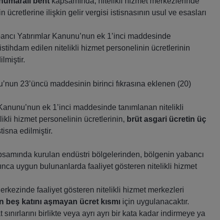
 numaralı bent
kapsamında, nitelikli hizmet merkezlerinde
n ücretlerine ilişkin gelir vergisi istisnasının usul ve esasları
ancı Yatırımlar Kanunu’nun ek 1’inci maddesinde
stihdam edilen nitelikli hizmet personelinin ücretlerinin
ilmiştir.
u’nun 23’üncü maddesinin birinci fıkrasına eklenen (20)
Kanunu’nun ek 1’inci maddesinde tanımlanan nitelikli
ikli hizmet personelinin ücretlerinin,
brüt asgari ücretin üç
tisna edilmiştir.
psamında kurulan endüstri bölgelerinden, bölgenin yabancı
a uygun bulunanlarda faaliyet gösteren nitelikli hizmet
erkezinde faaliyet gösteren nitelikli hizmet merkezleri
in beş katını aşmayan ücret kısmı
için uygulanacaktır.
nırlarını birlikte veya ayrı ayrı bir kata kadar indirmeye ya