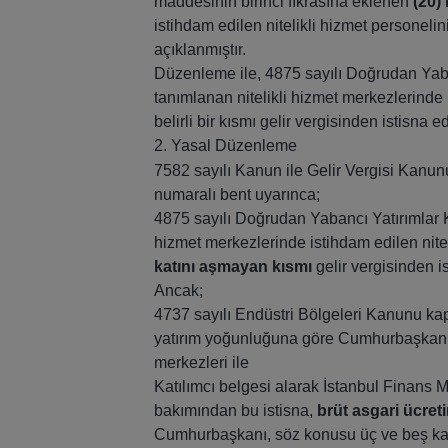
maddesinin birinci fıkrasına eklenen
(20)
istihdam edilen nitelikli hizmet personelini
açıklanmıştır.
Düzenleme ile, 4875 sayılı Doğrudan Yab
tanımlanan nitelikli hizmet merkezlerinde i
belirli bir kısmı gelir vergisinden istisna ed
2. Yasal Düzenleme
7582 sayılı Kanun ile Gelir Vergisi Kanun
numaralı bent uyarınca;
4875 sayılı Doğrudan Yabancı Yatırımlar 
hizmet merkezlerinde istihdam edilen nitel
katını aşmayan kısmı
gelir vergisinden is
Ancak;
4737 sayılı Endüstri Bölgeleri Kanunu ka
yatırım yoğunluğuna göre Cumhurbaşkanınc
merkezleri ile
Katılımcı belgesi alarak İstanbul Finans M
bakımından bu istisna,
brüt asgari ücret
Cumhurbaşkanı, söz konusu üç ve beş kat sı