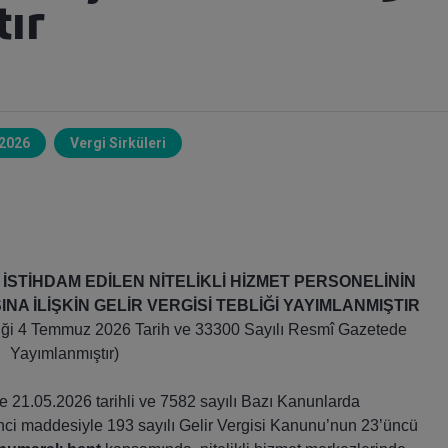
ır
2026
Vergi Sirküleri
İSTİHDAM EDİLEN NİTELİKLİ HİZMET PERSONELİNİN
A İLİŞKİN GELİR VERGİSİ TEBLİĞİ YAYIMLANMIŞTIR
bliği 4 Temmuz 2026 Tarih ve 33300 Sayılı Resmî Gazetede
Yayımlanmıştır)
le 21.05.2026 tarihli ve 7582 sayılı Bazı Kanunlarda
nci maddesiyle 193 sayılı Gelir Vergisi Kanunu’nun 23’üncü