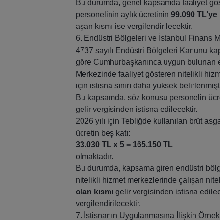
Bu durumda, genel kapsamda faaliyet göste
personelinin aylık ücretinin
99.090 TL’ye 
aşan kısmı ise vergilendirilecektir.
6. Endüstri Bölgeleri ve İstanbul Finans Mer
4737 sayılı Endüstri Bölgeleri Kanunu k
göre Cumhurbaşkanınca uygun bulunan endü
Merkezinde faaliyet gösteren nitelikli hiz
için istisna sınırı daha yüksek belirlenmişti
Bu kapsamda, söz konusu personelin ücre
gelir vergisinden istisna edilecektir.
2026 yılı için Tebliğde kullanılan brüt asga
ücretin beş katı:
33.030 TL x 5 = 165.150 TL
olmaktadır.
Bu durumda, kapsama giren endüstri bölge
nitelikli hizmet merkezlerinde çalışan nite
olan kısmı
gelir vergisinden istisna edile
vergilendirilecektir.
7. İstisnanın Uygulanmasına İlişkin Örnek