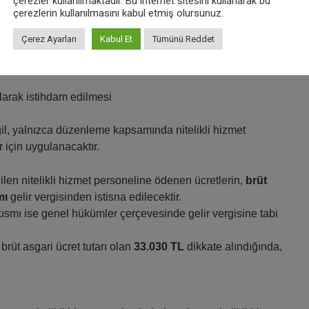
çerezler kullanılmaktadır. Bu internet sitesini kullanarak bu
çerezlerin kullanılmasını kabul etmiş olursunuz.
değerlendirilecektir.
Çerez Ayarları
Kabul Et
Tümünü Reddet
n;
Kanunu’nun ek 1’inci maddesinde tanımlanan bir nitelikli
larak istihdam edilmesi
eğil, yalnızca düzenleme kapsamında nitelikli hizmet
 için uygulanacaktır.
ilen nitelikli hizmet personeline ödenen ücretlerin,
brüt
mı
gelir vergisinden istisna edilecektir.
 kısmı ise genel hükümler çerçevesinde gelir vergisine tabi
brüt asgari ücret tutarı olan
33.030 TL
dikkate alındığında,