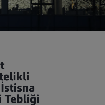
t
elikli
İstisna
 Tebliği