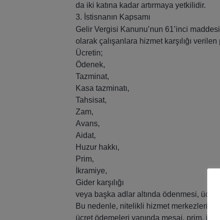
da iki katına kadar artırmaya yetkilidir.
3. İstisnanın Kapsamı
Gelir Vergisi Kanunu’nun 61’inci maddesi uy
olarak çalışanlara hizmet karşılığı verilen 
Ücretin;
Ödenek,
Tazminat,
Kasa tazminatı,
Tahsisat,
Zam,
Avans,
Aidat,
Huzur hakkı,
Prim,
İkramiye,
Gider karşılığı
veya başka adlar altında ödenmesi, ücretin
Bu nedenle, nitelikli hizmet merkezlerinde
ücret ödemeleri yanında mesai, prim, ikra