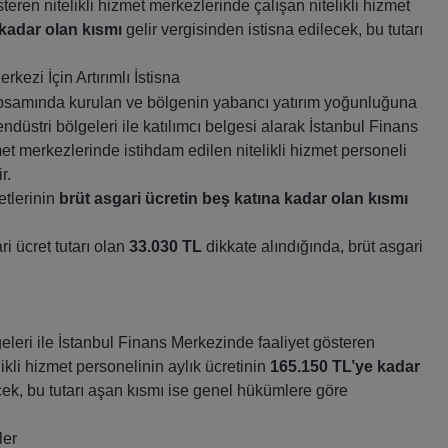
ren nitelikli hizmet merkezlerinde çalışan nitelikli hizmet
kadar olan kısmı
gelir vergisinden istisna edilecek, bu tutarı
kezi İçin Artırımlı İstisna
apsamında kurulan ve bölgenin yabancı yatırım yoğunluğuna
stri bölgeleri ile katılımcı belgesi alarak İstanbul Finans
met merkezlerinde istihdam edilen nitelikli hizmet personeli
r.
tlerinin
brüt asgari ücretin beş katına kadar olan kısmı
ri ücret tutarı olan
33.030 TL
dikkate alındığında, brüt asgari
leri ile İstanbul Finans Merkezinde faaliyet gösteren
likli hizmet personelinin aylık ücretinin
165.150 TL’ye kadar
cek, bu tutarı aşan kısmı ise genel hükümlere göre
ler