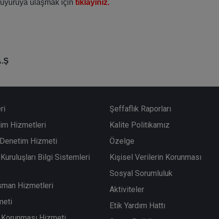
duyuruya ulaşmak için
tıklayınız.
.Ş
ri
Şeffaflık Raporları
im Hizmetleri
Kalite Politikamız
i Denetim Hizmeti
Özelge
Kuruluşları Bilgi Sistemleri
Kişisel Verilerin Korunması
Sosyal Sorumluluk
sman Hizmetleri
Aktiviteler
meti
Etik Yardım Hattı
in Korunması Hizmeti