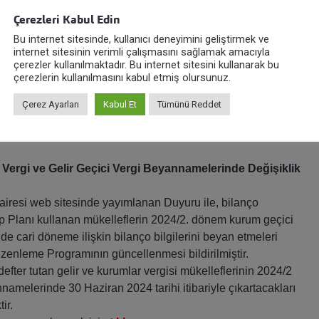
Çerezleri Kabul Edin
2024
Vergi Sirküleri
Bu internet sitesinde, kullanıcı deneyimini geliştirmek ve
internet sitesinin verimli çalışmasını sağlamak amacıyla
çerezler kullanılmaktadır. Bu internet sitesini kullanarak bu
çerezlerin kullanılmasını kabul etmiş olursunuz.
Çerez Ayarları
Kabul Et
Tümünü Reddet
Vergi ve Gelir Geçici Vergi Beyannamelerinde Değişiklik
 Dairesi web sitesinde yayımlanan Duyuru ile, bilanço
 Planı kullanan mükelleflerin 2024/2. dönem kurum geçici
de cari döneme ilişkin bilanço bilgilerini beyan etmeleri
enleme Programının güncellenmesi bildirilmiştir.
fter tutan gelir ve kurumlar vergisi mükelleflerinin 2024/2
namelerinde 30 Haziran 2024 tarihi itibariyle çıkartacakları
ir.