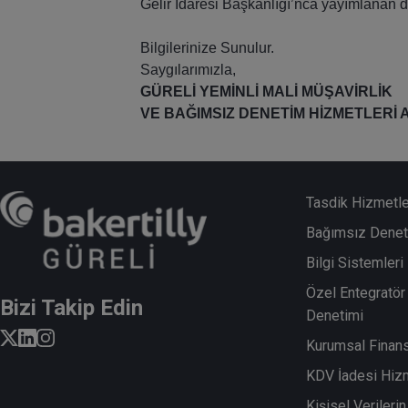
Gelir İdaresi Başkanlığı’nca yayımlanan 
Bilgilerinize Sunulur.
Saygılarımızla,
GÜRELİ YEMİNLİ MALİ MÜŞAVİRLİK
VE BAĞIMSIZ DENETİM HİZMETLERİ A
Tasdik Hizmetle
Bağımsız Denet
Bilgi Sistemler
Özel Entegratör 
Bizi Takip Edin
Denetimi
Kurumsal Finan
KDV İadesi Hiz
Kişisel Veriler